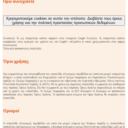
Πριν συνεχίσετε
Χρησιμοποιούμε cookies σε αυτόν τον ιστότοπο. Διαβάστε τους όρους
χρήσης και την πολιτική προστασίας προσωπικών δεδομένων.
Συνοπτικά: Τα μη απαραίτητα cookies αφορούν στην υπηρεσία Google Analytics. Τα απαραίτητα cookies
αναφέρονται στην εμπειρία του χρήστη και στο Google's reCaptcha το οποίο χρησιμοποιείται στην φόρμα
επικοινωνίας
Τελευταία τροποποίηση: 04/01/2023
Όροι χρήσης
Σας ευχαριστούμε που επισκεφθήκατε την ιστοσελίδα «Οικονομία, περιβάλλον και τοπίο στο μακρύ ιστορικό της
Κύπρου» η οποία αναπτύχθηκε και διαχειρίζεται από το Τμήμα Γεωγραφίας του Χαροκόπειου Πανεπιστημίου
(εφεξής το «Τμήμα Γεωγραφίας») με τη συνεργασία του εδρεύοντος στο Λιχτενστάιν Ιδρύματος “Sylvia Ioannou
Charitable Foundation” (εφεξής το «SICF»). Με τη χρήση της παρούσας Ιστοσελίδας συμφωνείτε και αποδέχεστε
τους παρόντες Όρους Χρήσης. Εάν δεν συμφωνείτε με τους παρόντες Όρους Χρήσης παρακαλούμε να απέχετε
από τη χρήση της ιστοσελίδας. Το Τμήμα Γεωγραφίας και το SICF διατηρούν το δικαίωμα να τροποποιούν
οποτεδήποτε τους παρόντες Όρους Χρήσης. Το τροποποιημένο κείμενο των Όρων Χρήσης θα αναρτάται στην
Ιστοσελίδα.
Ορισμοί
Η ιστοσελίδα «Οικονομία, περιβάλλον και τοπίο στο μακρύ ιστορικό της Κύπρου» (εφεξής η «Ιστοσελίδα»),
αποτελείται από λογισμικό και πληροφορίες, ειδικότερα το δημόσιο τμήμα (front-end) των ιστοσελίδων μαζί με το