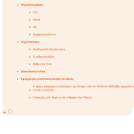
Θεματικοί χάρτες
1572
1832/33
1931
Γεωχωρική ανάλυση
Δημοσιεύσεις
Ακαδημαϊκές δημοσιεύσεις
Συνέδρια/διαλέξεις
Άρθρα στον Τύπο
Εκπαιδευτικό υλικό
Εφαρμογές για έξυπνες κινητές συσκευές
Η πρώτη τοπογραφική αποτύπωση της Κύπρου από τον Kitchener (1878-1883) εφαρμογή γ
κινητές συσκευές
Ο ποταμός μιλά: Νερό, γη και άνθρωποι στον Πεδιαίο
en