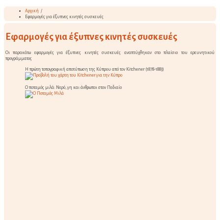
Αρχική
/
Εφαρμογές για έξυπνες κινητές συσκευές
Εφαρμογές για έξυπνες κινητές συσκευές
Οι παρακάτω εφαρμογές για έξυπνες κινητές συσκευές αναπτύχθηκαν στο πλαίσιο του ερευνητικού
προγράμματος
Η πρώτη τοπογραφική αποτύπωση της Κύπρου από τον Kitchener (1878-1883)
Ο ποταμός μιλά: Νερό, γη και άνθρωποι στον Πεδιαίο