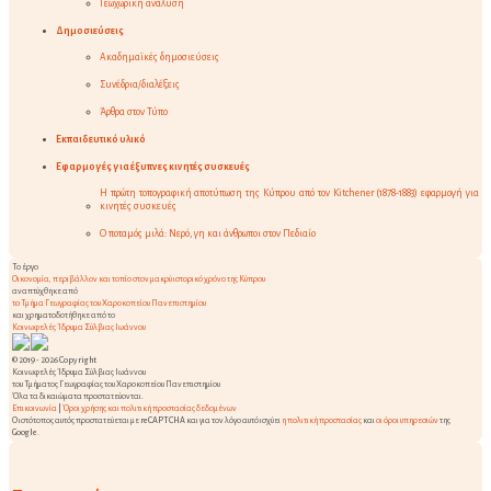
Γεωχωρική ανάλυση
Δημοσιεύσεις
Ακαδημαϊκές δημοσιεύσεις
Συνέδρια/διαλέξεις
Άρθρα στον Τύπο
Εκπαιδευτικό υλικό
Εφαρμογές για έξυπνες κινητές συσκευές
Η πρώτη τοπογραφική αποτύπωση της Κύπρου από τον Kitchener (1878-1883) εφαρμογή για
κινητές συσκευές
Ο ποταμός μιλά: Νερό, γη και άνθρωποι στον Πεδιαίο
Το έργο
Οικονομία, περιβάλλον και τοπίο στον μακρύ ιστορικό χρόνο της Κύπρου
αναπτύχθηκε από
τo Τμήμα Γεωγραφίας του Χαροκοπείου Πανεπιστημίου
και χρηματοδοτήθηκε από το
Κοινωφελές Ίδρυμα Σύλβιας Ιωάννου
© 2019 - 2026 Copyright
Κοινωφελές Ίδρυμα Σύλβιας Ιωάννου
του Τμήματος Γεωγραφίας του Χαροκοπείου Πανεπιστημίου
Όλα τα δικαιώματα προστατεύονται.
Επικοινωνία
|
Όροι χρήσης και πολιτική προστασίας δεδομένων
Ο ιστότοπος αυτός προστατεύεται με reCAPTCHA και για τον λόγο αυτό ισχύει
η πολιτική προστασίας
και
οι όροι υπηρεσιών
της
Google.