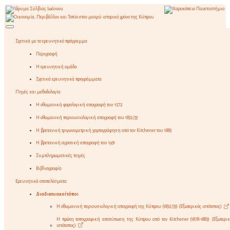
Σχετικά με το ερευνητικό πρόγραμμα
Περιγραφή
Η ερευνητική ομάδα
Σχετικά ερευνητικά προγράμματα
Πηγές και μεθοδολογία
Η οθωμανική φορολογική απογραφή του 1572
Η οθωμανική περιουσιολογική απογραφή του 1832/33
Η βρετανική τριγωνομετρική χαρτογράφηση από τον Kitchener του 1883
Η βρετανική αγροτική απογραφή του 1931
Συμπληρωματικές πηγές
Βιβλιογραφία
Ερευνητικά αποτελέσματα
Διαδικτυακοί τόποι
Η οθωμανική περιουσιολογική απογραφή της Κύπρου (1832/33) (Εξωτερικός ιστότοπος)
Η πρώτη τοπογραφική αποτύπωση της Κύπρου από τον Kitchener (1878-1883) (Εξωτερικ
ιστότοπος)