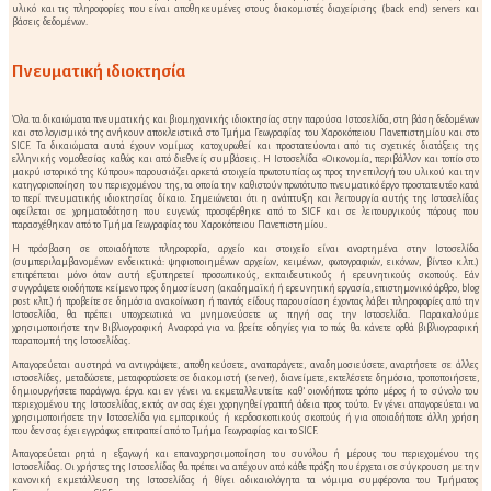
υλικό και τις πληροφορίες που είναι αποθηκευμένες στους διακομιστές διαχείρισης (back end) servers και
βάσεις δεδομένων.
Πνευματική ιδιοκτησία
Όλα τα δικαιώματα πνευματικής και βιομηχανικής ιδιοκτησίας στην παρούσα Ιστοσελίδα, στη βάση δεδομένων
και στο λογισμικό της ανήκουν αποκλειστικά στο Τμήμα Γεωγραφίας του Χαροκόπειου Πανεπιστημίου και στο
SICF. Τα δικαιώματα αυτά έχουν νομίμως κατοχυρωθεί και προστατεύονται από τις σχετικές διατάξεις της
ελληνικής νομοθεσίας καθώς και από διεθνείς συμβάσεις. Η Ιστοσελίδα «Οικονομία, περιβάλλον και τοπίο στο
μακρύ ιστορικό της Κύπρου» παρουσιάζει αρκετά στοιχεία πρωτοτυπίας ως προς την επιλογή του υλικού και την
κατηγοριοποίηση του περιεχομένου της, τα οποία την καθιστούν πρωτότυπο πνευματικό έργο προστατευτέο κατά
το περί πνευματικής ιδιοκτησίας δίκαιο. Σημειώνεται ότι η ανάπτυξη και λειτουργία αυτής της Ιστοσελίδας
οφείλεται σε χρηματοδότηση που ευγενώς προσφέρθηκε από το SICF και σε λειτουργικούς πόρους που
παρασχέθηκαν από το Τμήμα Γεωγραφίας του Χαροκόπειου Πανεπιστημίου.
Η πρόσβαση σε οποιαδήποτε πληροφορία, αρχείο και στοιχείο είναι αναρτημένα στην Ιστοσελίδα
(συμπεριλαμβανομένων ενδεικτικά: ψηφιοποιημένων αρχείων, κειμένων, φωτογραφιών, εικόνων, βίντεο κ.λπ.)
επιτρέπεται μόνο όταν αυτή εξυπηρετεί προσωπικούς, εκπαιδευτικούς ή ερευνητικούς σκοπούς. Εάν
συγγράψετε οιοδήποτε κείμενο προς δημοσίευση (ακαδημαϊκή ή ερευνητική εργασία, επιστημονικό άρθρο, blog
post κλπ.) ή προβείτε σε δημόσια ανακοίνωση ή παντός είδους παρουσίαση έχοντας λάβει πληροφορίες από την
Ιστοσελίδα, θα πρέπει υποχρεωτικά να μνημονεύσετε ως πηγή σας την Ιστοσελίδα. Παρακαλούμε
χρησιμοποιήστε την Βιβλιογραφική Αναφορά για να βρείτε οδηγίες για το πώς θα κάνετε ορθά βιβλιογραφική
παραπομπή της Ιστοσελίδας.
Απαγορεύεται αυστηρά να αντιγράψετε, αποθηκεύσετε, αναπαράγετε, αναδημοσιεύσετε, αναρτήσετε σε άλλες
ιστοσελίδες, μεταδώσετε, μεταφορτώσετε σε διακομιστή (server), διανείμετε, εκτελέσετε δημόσια, τροποποιήσετε,
δημιουργήσετε παράγωγα έργα και εν γένει να εκμεταλλευτείτε καθ’ οιονδήποτε τρόπο μέρος ή το σύνολο του
περιεχομένου της Ιστοσελίδας, εκτός αν σας έχει χορηγηθεί γραπτή άδεια προς τούτο. Εν γένει απαγορεύεται να
χρησιμοποιήσετε την Ιστοσελίδα για εμπορικούς ή κερδοσκοπικούς σκοπούς ή για οποιαδήποτε άλλη χρήση
που δεν σας έχει εγγράφως επιτραπεί από το Τμήμα Γεωγραφίας και το SICF.
Απαγορεύεται ρητά η εξαγωγή και επαναχρησιμοποίηση του συνόλου ή μέρους του περιεχομένου της
Ιστοσελίδας. Οι χρήστες της Ιστοσελίδας θα πρέπει να απέχουν από κάθε πράξη που έρχεται σε σύγκρουση με την
κανονική εκμετάλλευση της Ιστοσελίδας ή θίγει αδικαιολόγητα τα νόμιμα συμφέροντα του Τμήματος