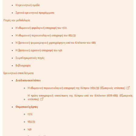
Η ερευνητική ομάδα
Σχετικά ερευνητικά προγράμματα
Πηγές και μεθοδολογία
Η οθωμανική φορολογική απογραφή του 1572
Η οθωμανική περιουσιολογική απογραφή του 1832/33
Η βρετανική τριγωνομετρική χαρτογράφηση από τον Kitchener του 1883
Η βρετανική αγροτική απογραφή του 1931
Συμπληρωματικές πηγές
Βιβλιογραφία
Ερευνητικά αποτελέσματα
Διαδικτυακοί τόποι
Η οθωμανική περιουσιολογική απογραφή της Κύπρου (1832/33) (Εξωτερικός ιστότοπος)
Η πρώτη τοπογραφική αποτύπωση της Κύπρου από τον Kitchener (1878-1883) (Εξωτερικός
ιστότοπος)
Θεματικοί χάρτες
1572
1832/33
1931